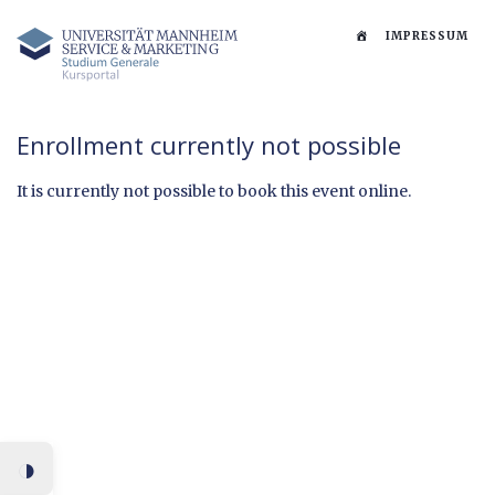
STARTSEITE
IMPRESSUM
Enrollment currently not possible
It is currently not possible to book this event online.
◑
Umschalten auf hohe Kontr